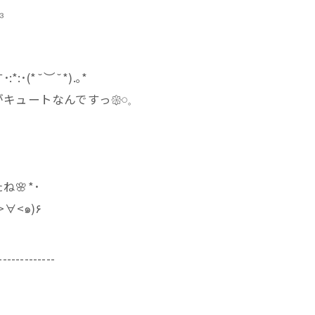
₃
(*˘︶˘*).｡*
ートなんですっ𑁍𓏸𓈒
🌸*･
イさせてくださいませぇぇ٩(๑>∀<๑)۶
-------------