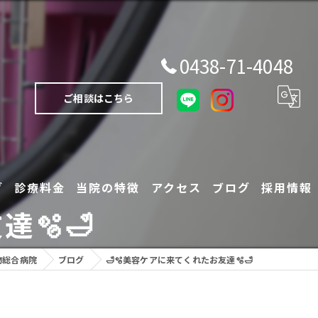
0438-71-4048
ご相談はこちら
グ
診療料金
当院の特徴
アクセス
ブログ
採用情報
🫧🛁
犬
物総合病院
ブログ
🛁🫧美容ケアに来てくれたお友達🫧🛁
猫
エキゾチックアニマル