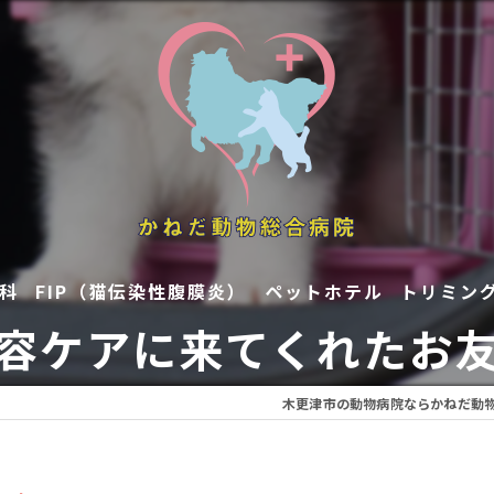
科
FIP（猫伝染性腹膜炎）
ペットホテル
トリミン
美容ケアに来てくれたお友達
木更津市の動物病院ならかねだ動