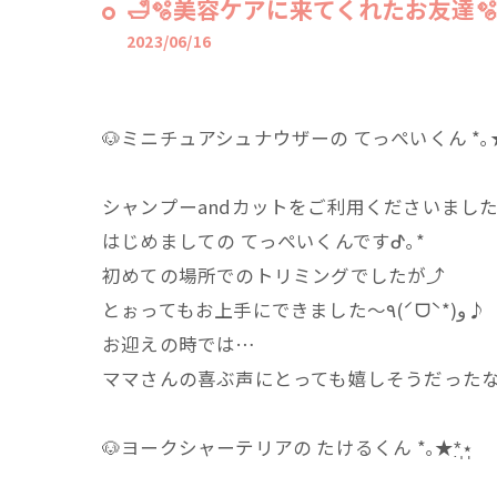
🛁🫧美容ケアに来てくれたお友達🫧
2023/06/16
🐶ミニチュアシュナウザーの てっぺいくん *｡★*̣̩
シャンプーandカットをご利用くださいました✂
はじめましての てっぺいくんです︎︎ᕷ｡*
初めての場所でのトリミングでしたが⤴︎
とぉってもお上手にできました～٩(ˊᗜˋ*)و♪
お迎えの時では…
ママさんの喜ぶ声にとっても嬉しそうだったなぁぁ
🐶ヨークシャーテリアの たけるくん *｡★*̣̩⋆̩⁡