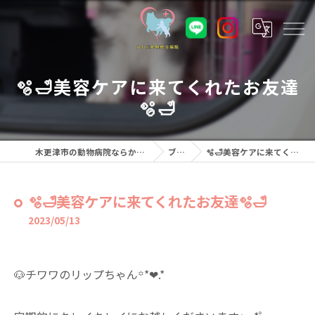
🫧🛁美容ケアに来てくれたお友達
🫧🛁
木更津市の動物病院ならかねだ動物総合病院
ブログ
🫧🛁美容ケアに来てくれたお友達🫧🛁
🫧🛁美容ケアに来てくれたお友達🫧🛁
2023/05/13
🐶チワワのリップちゃん꙳*❤︎.*