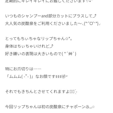
定期的にキレイキレイにお越しくださいます✨️∗*ﾟ
いつものシャンプーand部分カットにプラスして⤴︎
大人気の炭酸泉をご利用くださいました～⸜(*ˊᗜˋ*)⸝
とってもちぃちゃなリップちゃん✩*。
身体はちぃちゃいけれど⤴︎
好き嫌いの表現は大きいもので( *´艸`)
特にお爪切りは……
「ムムム( -"- )」なお顔ですꉂꉂꉂ🤣𐤔
それでもきちんとさせてくれますよ‎♡⃛ ̖́-
今回リップちゃんは初の炭酸泉にチャポーン♨️𓈒𓂂𓏸