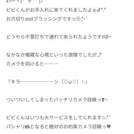
わーヾ(*´∀｀*)ﾉ
ビビくんがお手入れに来てくれましたよぉᕷ*.°
お爪切りandブラッシングですっ❀.*･ﾟ
どうやら不意打ちで連れて来られたようですꉂ🤣𐤔
なかなか複雑な心境といった表情でしたが⤴︎
カメラを向けると………
「キラ───────ン（♢ω♢）✨️」
ついついしてしまったバッチリカメラ目線っ❣️✨️
ビビくんはいつも大サービスをしてくれます✩.*˚
パシャリ📸となると絶対のお約束カメラ目線っ🧡