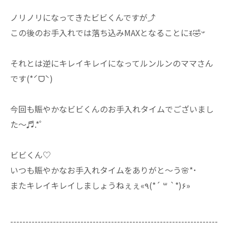
ノリノリになってきたビビくんですが⤴︎
この後のお手入れでは落ち込みMAXとなることにꉂ🤣𐤔
それとは逆にキレイキレイになってルンルンのママさん
です(*ˊᗜˋ)
今回も賑やかなビビくんのお手入れタイムでございまし
た～♬.*ﾟ
ビビくん♡
いつも賑やかなお手入れタイムをありがと～う🌸*･
またキレイキレイしましょうねぇぇ«٩(*´ ꒳ `*)۶»
--------------------------------------------------------------------