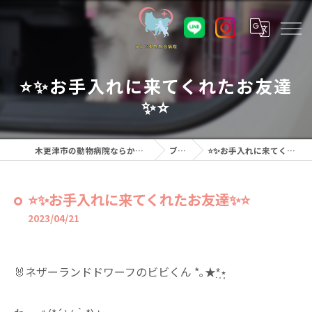
⭐️✨️お手入れに来てくれたお友達
✨️⭐️
木更津市の動物病院ならかねだ動物総合病院
ブログ
⭐️✨️お手入れに来てくれたお友達✨️⭐️
⭐️✨️お手入れに来てくれたお友達✨️⭐️
2023/04/21
🐰ネザーランドドワーフのビビくん *｡★*̣̩⋆̩⁡