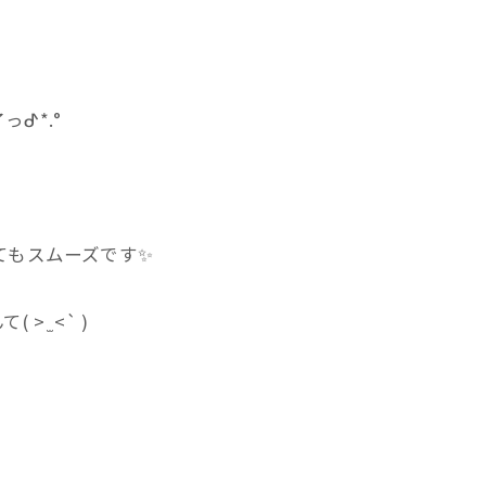
ᕷ*.°
もスムーズです✨️
 ̫ <` )