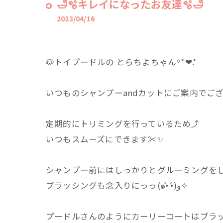
🛁🫧キレイになったお友達🫧🛁
2023/04/16
🐶トイプードルの とらちよちゃん꙳*❤︎.*
いつものシャンプーandカットにご案内でございま～す
定期的にトリミングを行っているため⤴︎
いつもスムーズにできます✂️✨️
シャンプー前にはしっかりとグルーミングを
ブラッシングも念入りにっっ(๑•̀ •́)و✧
プードルさんのようにカーリーコートはブラ