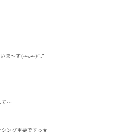
(⑅•ᴗ•⑅)◜..°
して…
ッシング重要ですっ★