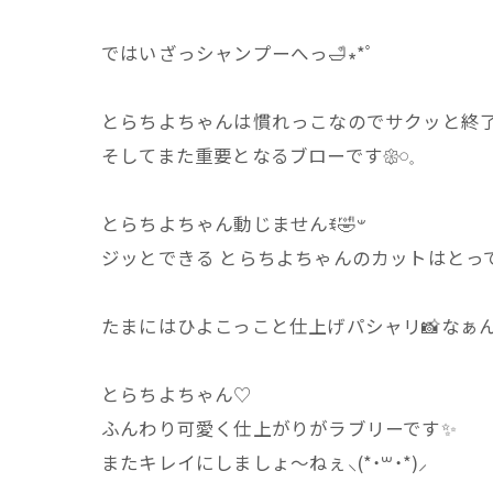
ではいざっシャンプーへっ🛁∗*ﾟ
とらちよちゃんは慣れっこなのでサクッと終了っ
そしてまた重要となるブローです𑁍𓏸𓈒
とらちよちゃん動じませんꉂ🤣𐤔
ジッとできる とらちよちゃんのカットはとって
たまにはひよこっこと仕上げパシャリ📸なぁんて( >‎
とらちよちゃん♡
ふんわり可愛く仕上がりがラブリーです✨️
またキレイにしましょ～ねぇ⸜(*˙꒳˙*)⸝