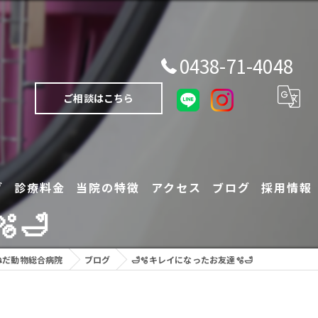
0438-71-4048
ご相談はこちら
グ
診療料金
当院の特徴
アクセス
ブログ
採用情報
🛁
犬
ねだ動物総合病院
ブログ
🛁🫧キレイになったお友達🫧🛁
猫
エキゾチックアニマル