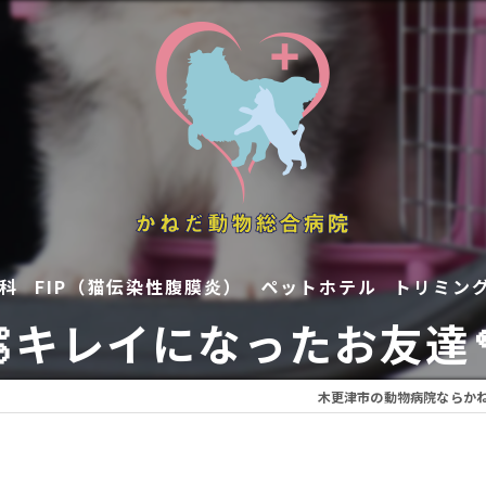
科
FIP（猫伝染性腹膜炎）
ペットホテル
トリミン
🫧キレイになったお友達
木更津市の動物病院ならか