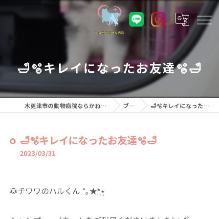
🛁🫧キレイになったお友達🫧🛁
木更津市の動物病院ならかねだ動物総合病院
ブログ
🛁🫧キレイになったお友達🫧🛁
🛁🫧キレイになったお友達🫧🛁
2023/03/31
🐶チワワのハルくん *｡★*̣̩⋆̩⁡