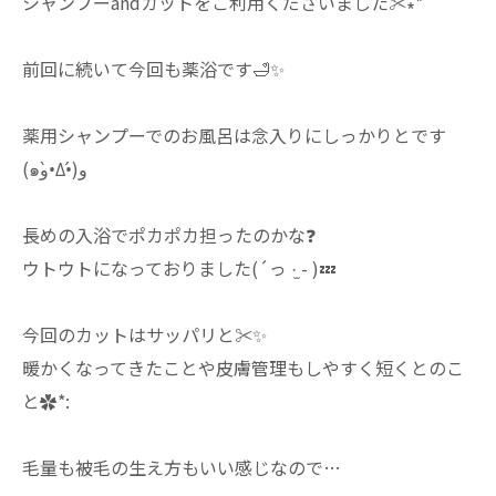
シャンプーandカットをご利用くださいました✂️∗*ﾟ
前回に続いて今回も薬浴です🛁✨️
薬用シャンプーでのお風呂は念入りにしっかりとです
(๑و•̀Δ•́)و
長めの入浴でポカポカ担ったのかな❓
ウトウトになっておりました(´っ ·̫ - )💤
今回のカットはサッパリと✂️✨️
暖かくなってきたことや皮膚管理もしやすく短くとのこ
と✿*:
毛量も被毛の生え方もいい感じなので…