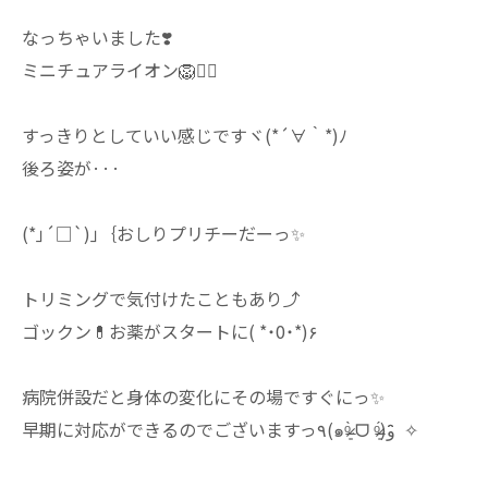
なっちゃいました❣️
ミニチュアライオン🦁♡⃜
すっきりとしていい感じですヾ(*´∀｀*)ﾉ
後ろ姿が···
(*｣´□`)｣｛おしりプリチーだーっ✨️
トリミングで気付けたこともあり⤴︎
ゴックン💊お薬がスタートに( *˙0˙*)۶
病院併設だと身体の変化にその場ですぐにっ✨️
早期に対応ができるのでございますっ٩(๑ᵒ̴̶̷͈̀ ᗜ ᵒ̴̶̷͈́)و ̑̑ ✧