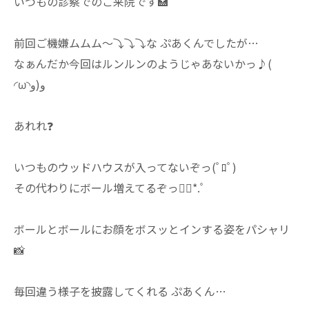
いつもの診察でのご来院です🏥
前回ご機嫌ムムム～⤵⤵⤵な ぷあくんでしたが…
なぁんだか今回はルンルンのようじゃあないかっ♪(
◜ω◝و(و
あれれ❓
いつものウッドハウスが入ってないぞっ(ﾟﾛﾟ)
その代わりにボール増えてるぞっ❁⃘*.ﾟ
ボールとボールにお顔をボスッとインする姿をパシャリ
📸
毎回違う様子を披露してくれる ぷあくん…