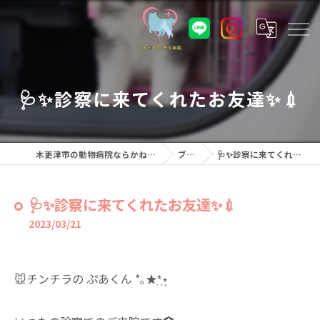
🩺✨️診察に来てくれたお友達✨️💉
木更津市の動物病院ならかねだ動物総合病院
ブログ
🩺✨️診察に来てくれたお友達✨️💉
🩺✨️診察に来てくれたお友達✨️💉
2023/03/21
🐭チンチラの ぷあくん *｡★*̣̩⋆̩⁡