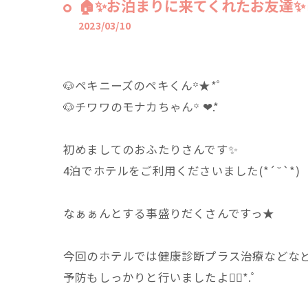
🏠✨️お泊まりに来てくれたお友達✨️
2023/03/10
🐶ペキニーズのペキくん꙳★*ﾟ
🐶チワワのモナカちゃん꙳ ❤︎.*
初めましてのおふたりさんです✨
4泊でホテルをご利用くださいました(*´˘`*)
なぁぁんとする事盛りだくさんですっ★
今回のホテルでは健康診断プラス治療などなどっ
予防もしっかりと行いましたよ❁⃘*.ﾟ