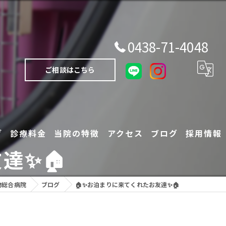
0438-71-4048
ご相談はこちら
グ
診療料金
当院の特徴
アクセス
ブログ
採用情報
✨️🏠
犬
物総合病院
ブログ
🏠✨️お泊まりに来てくれたお友達✨️🏠
猫
エキゾチックアニマル