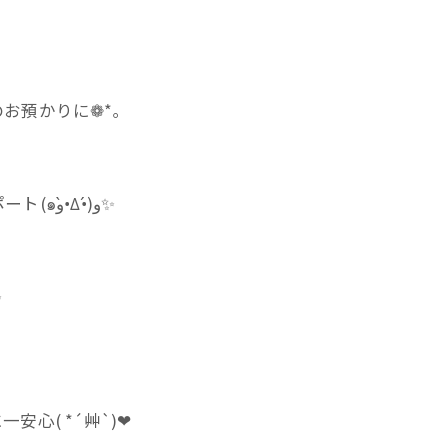
お預かりに❁*｡
必要な治療やケアをホテル中にしっかりとサポート(๑و•̀Δ•́)و✨️
️
( *´艸`)❤︎