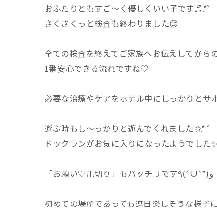
おふたりともすご～く優しくいい子です♬.*ﾟ
さくさくっと検査も終わりました😊
全ての検査を終えてご家族へお伝えしてからの
1番安心できる流れですね♡
遊ぶ時もし～っかりと遊んでくれました✩.*˚
ドックランがお気に入りになったようでした✨
「お願い♡爪切り」もバッチリです٩(ˊᗜˋ*)و
初めての場所であっても連日楽しそうな様子に一安心