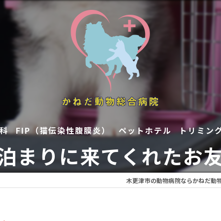
科
FIP（猫伝染性腹膜炎）
ペットホテル
トリミン
️お泊まりに来てくれたお友達
木更津市の動物病院ならかねだ動