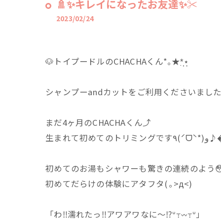
🚿✨キレイになったお友達✨✂️
2023/02/24
⁡🐶トイプードルのCHACHAくん*｡★*̣̩⋆̩⁡
⁡シャンプーandカットをご利用くださいました
⁡まだ4ヶ月のCHACHAくん⤴⁡
⁡生まれて初めてのトリミングです٩(ˊ
⁡初めてのお湯もシャワーも驚きの連続のよう😳
⁡初めてだらけの体験にアタフタ( ｡>д<)⁡
⁡「わ‼️濡れたっ‼️アワアワなに～⁉️ᐡ‎߹𖥦߹ᐡ‪」⁡