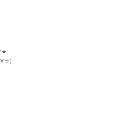
★⁡
☆)⁡
⁡