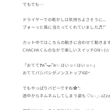
⁡⁡でもでも…⁡
⁡ドライヤーでの乾かしは気持ちよさそうに...⁡
⁡ブォーっと風に当たってくれていました♬.*ﾟ⁡
⁡カット中ではこちらの動きに合わせて動きます
⁡⁡CHACHAくんのなかで楽しいスイッチON✨(☆∀
⁡「おてて❓ฅ՞•ﻌ•՞ฅ✨ はいっ✨はいっ✨」⁡
⁡おててパシパシがノンストップꉂ🤣𐤔⁡
⁡でもやっぱりパピーですね✿*:⁡
⁡途中からネムネムしてしまう姿も ♡૮ ֊ ̫ ֊ აZzz