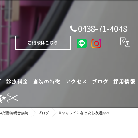
0438-71-4048
ご相談はこちら
グ
診療料金
当院の特徴
アクセス
ブログ
採用情報
✂️
犬
ねだ動物総合病院
ブログ
🚿✨キレイになったお友達✨✂️
猫
エキゾチックアニマル