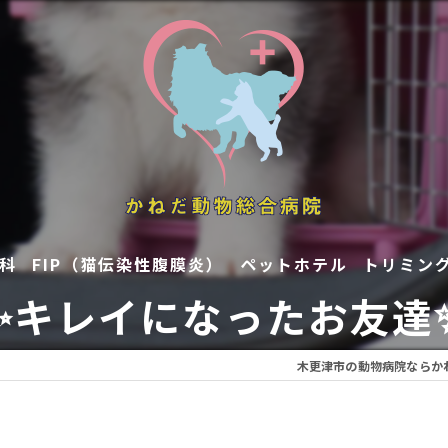
科
FIP（猫伝染性腹膜炎）
ペットホテル
トリミン
✨キレイになったお友達✨
木更津市の動物病院ならか