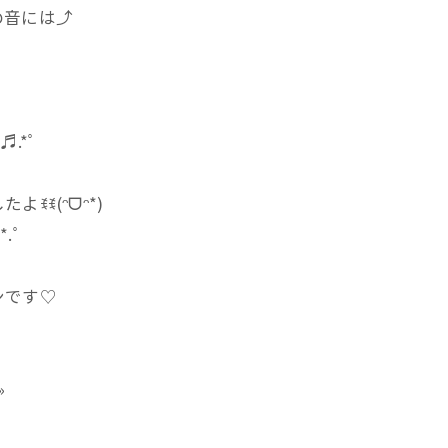
の音には⤴
.*ﾟ
ꉂ(ᵔᗜᵔ*)
.ﾟ
ンです♡
۶»