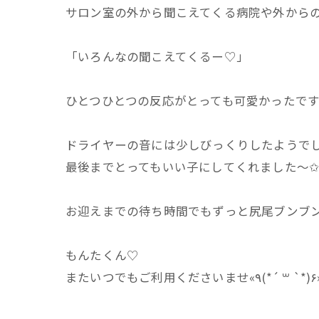
サロン室の外から聞こえてくる病院や外から
「いろんなの聞こえてくるー♡」
ひとつひとつの反応がとっても可愛かったです♬
ドライヤーの音には少しびっくりしたようでしたよꉂ
最後までとってもいい子にしてくれました～✩*
お迎えまでの待ち時間でもずっと尻尾ブンブ
もんたくん♡
またいつでもご利用くださいませ«٩(*´ ꒳ `*)