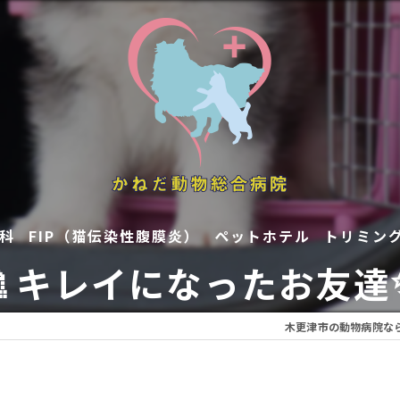
科
FIP（猫伝染性腹膜炎）
ペットホテル
トリミン
🚿キレイになったお友達
木更津市の動物病院な