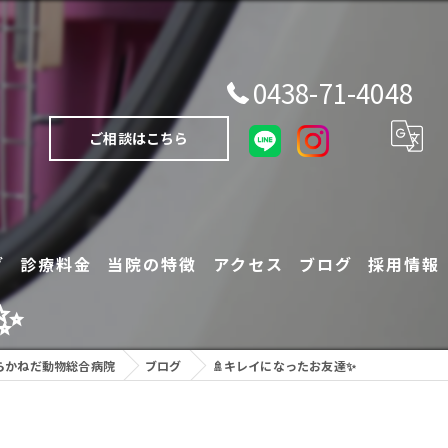
0438-71-4048
ご相談はこちら
グ
診療料金
当院の特徴
アクセス
ブログ
採用情報
✨
犬
らかねだ動物総合病院
ブログ
🚿キレイになったお友達✨
猫
エキゾチックアニマル