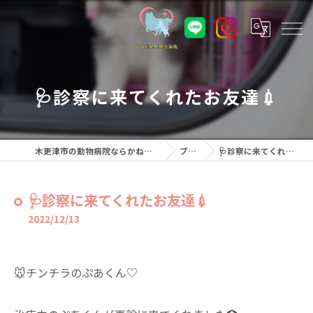
🩺診察に来てくれたお友達💉
木更津市の動物病院ならかねだ動物総合病院
ブログ
🩺診察に来てくれたお友達💉
🩺診察に来てくれたお友達💉
2022/12/13
🐭チンチラのぷあくん♡⁡