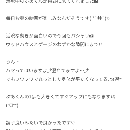
治療中のぷあくんが再診に来てくれました🏥⁡
⁡毎日お薬の時間が楽しみなんだそうです( *´艸`)✨⁡
活溌な動きが面白いので今回もパシャリ📸⁡
⁡ウッドハウスとゲージのわずかな隙間にまで⁉️⁡
⁡うん…⁡
⁡ハマってはいますよ⤴登れてますよ…⤴⁡
⁡ぷあくんの1歩も大きくてすぐアップにもなりますꉂꉂ
(ᵔᗜᵔ*)⁡
⁡調子良いみたいで良かったです♡⁡