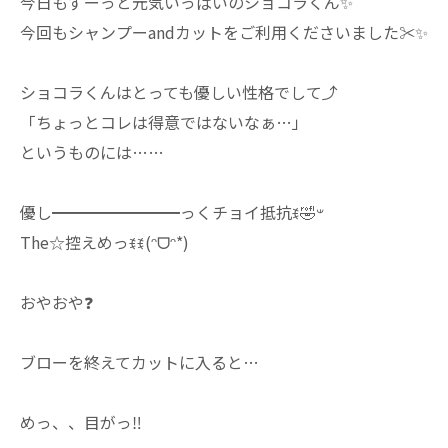
⁡今日もずーっと元気いっぱいのショコラくん✨⁡
⁡今回もシャンプーandカットをご利用くださいました✂️✨⁡
⁡ショコラくんはとっても優しい性格でして⤴⁡
⁡「ちょっとコレは得意ではないなぁ…」⁡
⁡というものには……⁡
⁡The☆控えめっꉂꉂ(ᵔᗜᵔ*)⁡
⁡おやおや❓⁡
⁡ブローを終えてカットに入ると…⁡
⁡めっ、、目がっ‼️⁡