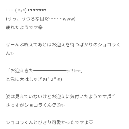
⁡……( ⌯₄⌯) 💤💤💤💤⁡
⁡(うっ、うつろな目だ………www)⁡
⁡⁡疲れたようです😁⁡
⁡ぜーんぶ終えてあとはお迎えを待つばかりのショコラく
ん✨⁡
「お迎えきた━━━━━━━っ‼️✨✨」⁡
と急に大はしゃぎฅ(º ﾛ º ฅ)
⁡姿は見えていないけどお迎えに気付いたようです♬.*ﾟ⁡
⁡さっすがショコラくん👏🏻✨⁡
ショコラくん⁡とびきり可愛かったですよ♡⁡