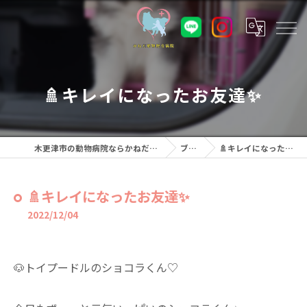
🚿キレイになったお友達✨⁡
木更津市の動物病院ならかねだ動物総合病院
ブログ
🚿キレイになったお友達✨⁡
🚿キレイになったお友達✨⁡
2022/12/04
🐶トイプードルのショコラくん♡⁡