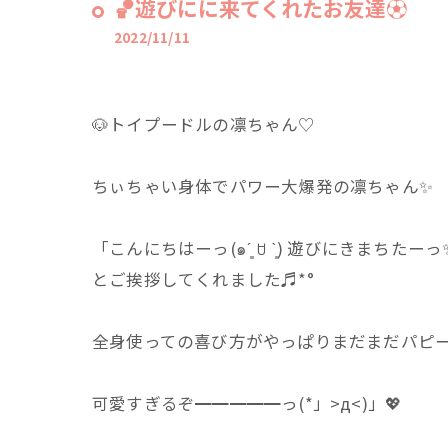
🏀遊びにに来てくれたお友達⚽
2022/11/11
🐶トイプードルの凛ちゃん♡
ちぃちゃい身体でパワー大爆発の凛ちゃん✨
「こんにちはーっ(๑ˊ͈ ꇴ ˋ͈) 遊びにきまちたー
とご挨拶してくれました♬*°
全身使っての喜び方がやっぱりまだまだパピ
可愛すぎるぞ━━━━━っ(*」>д<)」💖