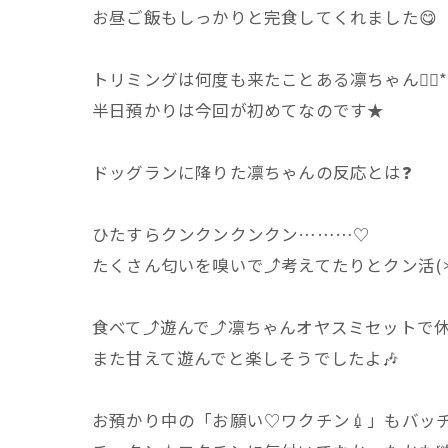
お昼ご飯もしっかりと完食してくれました😋
トリミングは何度も来たことある凛ちゃん❁⃘*.
半日預かりは今回が初めてなのです★
ドッグランに降りた凛ちゃんの反応とは❓
ひたすらクンクンクンクン………♡
たくさん匂いを嗅いで⤴考えてたりとクン活(＊ ˘
食べて⤴遊んで⤴凛ちゃんオヤスミセットで
また甘えて遊んでと楽しそうでしたよ🎶
お預かり中の「お願い♡ワクチン💉」もバッ