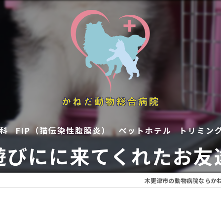
科
FIP（猫伝染性腹膜炎）
ペットホテル
トリミン
遊びにに来てくれたお友
木更津市の動物病院ならか