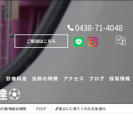
0438-71-4048
ご相談はこちら
グ
診療料金
当院の特徴
アクセス
ブログ
採用情報
達⚽
犬
ねだ動物総合病院
ブログ
🏀遊びにに来てくれたお友達⚽
猫
エキゾチックアニマル