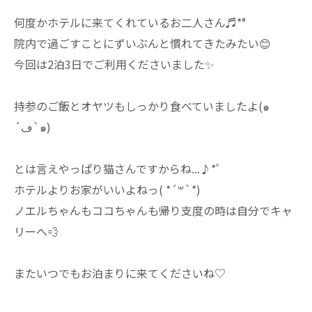
何度かホテルに来てくれているお二人さん♬*°
院内で過ごすことにずいぶんと慣れてきたみたい😊
今回は2泊3日でご利用くださいました✨
持参のご飯とオヤツもしっかり食べていましたよ(๑
´ڡ`๑)
とは言えやっぱり猫さんですからね...♪*ﾟ
ホテルよりお家がいいよねっ( *´꒳`*)
ノエルちゃんもココちゃんも帰り支度の時は自分でキャ
リーへ💨⁡
またいつでもお泊まりに来てくださいね♡