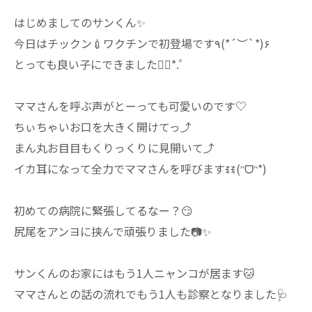
はじめましてのサンくん✨
今日はチックン💉ワクチンで初登場です٩(*´︶`*)۶
とっても良い子にできました❁⃘*.ﾟ
ママさんを呼ぶ声がとーっても可愛いのです♡
ちぃちゃいお口を大きく開けてっ⤴
まん丸お目目もくりっくりに見開いて⤴
イカ耳になって全力でママさんを呼びますꉂꉂ(ᵔᗜᵔ*)
初めての病院に緊張してるなー？😏
尻尾をアンヨに挟んで頑張りました📷✨
サンくんのお家にはもう1人ニャンコが居ます🐱
ママさんとの話の流れでもう1人も診察となりました🩺