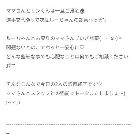
ママさんとサンくんは一旦ご帰宅🏠
選手交代🔁✨で次はルーちゃんの診察へっ✰*。
ルーちゃんとお戻りのママさん⤴いざ診察( -`ω-)✧
問題ないとのこでホッと一安心に♡
どんな些細な事でも心配なことは何でもご相談ください
♬*°
そんなこんなで今日の2人の診察終了です♡
ママさんとスタッフとの猫愛でトークまたしましょ～(ᐡ
̳>𖥦< ̳ᐡ)
--------------------------------------------------------------------
--