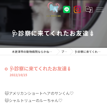
🩺診察に来てくれたお友達💉
木更津市の動物病院ならかねだ動物総合病院
ブログ
🩺診察に来てくれたお友達💉
🩺診察に来てくれたお友達💉
2022/10/15
🐱アメリカンショートヘアのサンくん♡
🐱シャルトリューのルーちゃん♡