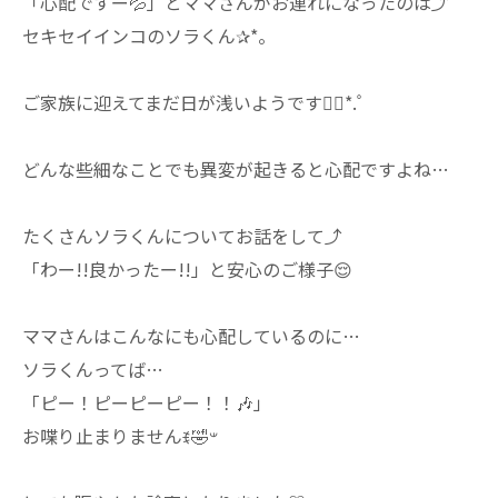
「心配ですー💦」とママさんがお連れになったのは⤴
セキセイインコのソラくん✰*。
ご家族に迎えてまだ日が浅いようです❁⃘*.ﾟ
どんな些細なことでも異変が起きると心配ですよね…
たくさんソラくんについてお話をして⤴
「わー!!良かったー!!」と安心のご様子😌
ママさんはこんなにも心配しているのに…
ソラくんってば…
「ピー！ピーピーピー！！🎶」