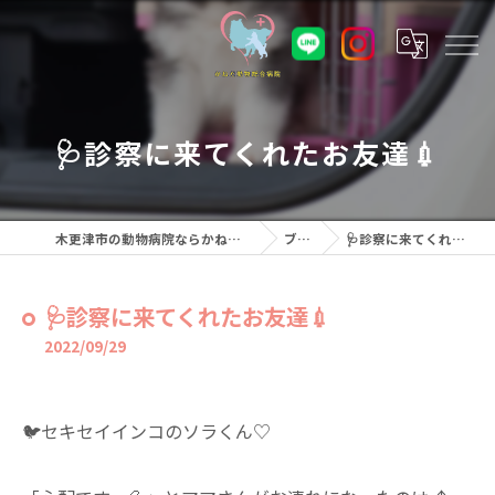
🩺診察に来てくれたお友達💉
木更津市の動物病院ならかねだ動物総合病院
ブログ
🩺診察に来てくれたお友達💉
🩺診察に来てくれたお友達💉
2022/09/29
🐦セキセイインコのソラくん♡