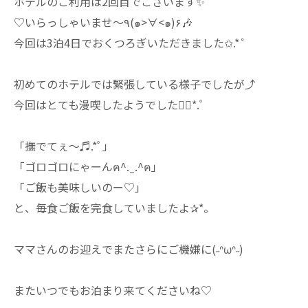
⁡ホテルのご利用は2回目でごさいます✨⁡
♡⁡いらっしゃいませ〜٩(๑>∀<๑)۶⁡🎶⁡
⁡⁡今回は3泊4日でおくつろぎいただきました✩.*˚⁡
⁡初めてのホテルでは緊張している様子でしたが⤴⁡
⁡今回はとても漫喫したようでした❁⃘*.ﾟ⁡
⁡「撫でてぇ〜♬.*ﾟ」⁡
⁡「ゴロゴロにゃーんฅ^. ̫ .^ฅ」
⁡⁡「ご飯も美味しいのー♡」⁡
⁡と⁡、毎食ご飯を完食していましたよ✰*。⁡
ママさんのお迎えでまたさらにご機嫌に(˶ᐢωᐢ˶)⁡
⁡またいつでもお泊まり来てくださいね♡⁡