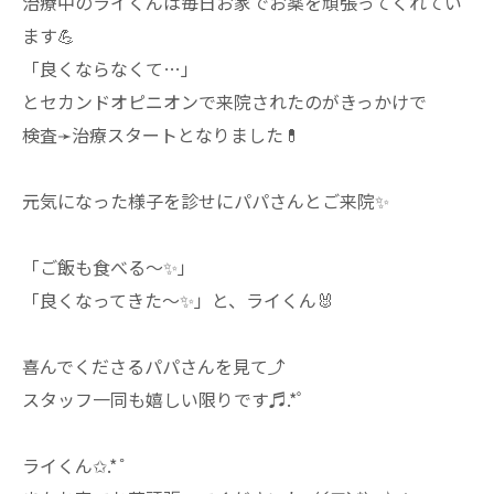
治療中のライくんは毎日お家でお薬を頑張ってくれてい
ます💪⁡
「良くならなくて…」⁡
⁡とセカンドオピニオンで来院されたのがきっかけで⁡
⁡検査➛治療スタートとなりました💊⁡
元気になった様子を診せにパパさんとご来院✨⁡
「ご飯も食べる〜✨」
「良くなってきた〜✨」と、ライくん🐰
喜んでくださるパパさんを見て⤴⁡
⁡スタッフ一同も嬉しい限りです♬.*ﾟ⁡
⁡ライくん✩.*˚⁡