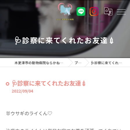
🩺診察に来てくれたお友達💉
木更津市の動物病院ならかねだ動物総合病院
ブログ
🩺診察に来てくれたお友達💉
🩺診察に来てくれたお友達💉
2022/09/04
🐰ウサギのライくん♡⁡