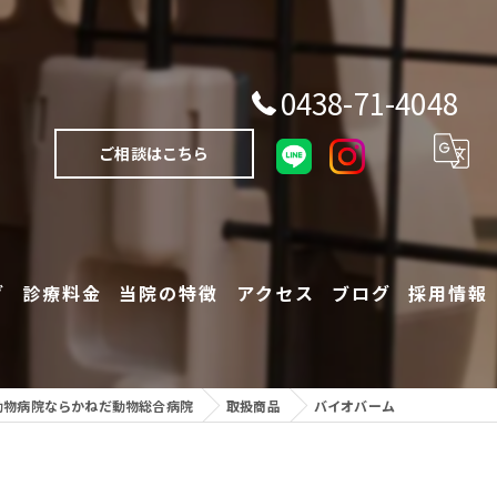
0438-71-4048
ご相談はこちら
グ
診療料金
当院の特徴
アクセス
ブログ
採用情報
犬
動物病院ならかねだ動物総合病院
取扱商品
バイオバーム
猫
エキゾチックアニマル